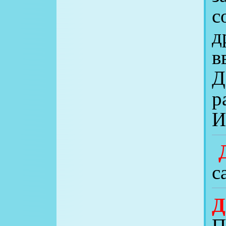
с
д
в
Д
р
И
Д
с
Д
П