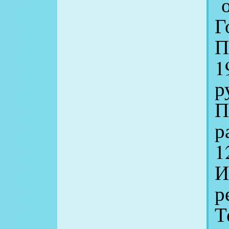
о
Г
П
1
р
П
р
1
И
р
Т