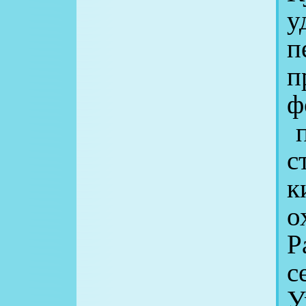
у
п
п
ф
п
с
к
о
Р
с
У