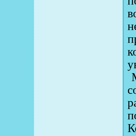
в
н
п
к
у
М
с
р
п
К