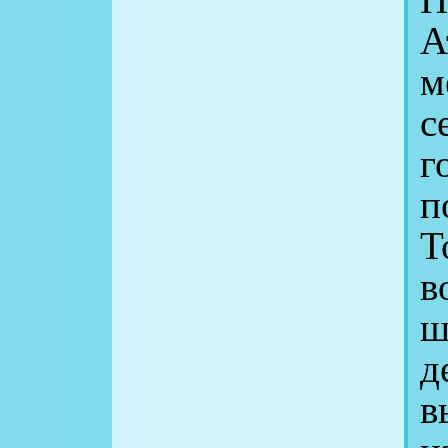
А
м
с
г
п
Т
в
ш
д
в