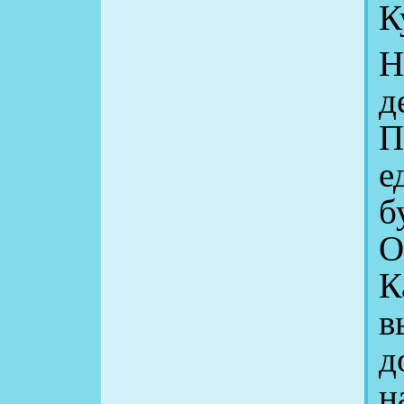
К
Н
д
П
е
б
О
К
в
д
н