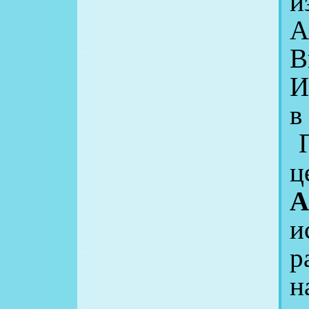
и
А
В
И
в
П
ц
А
и
р
н