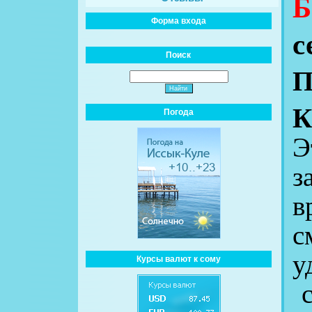
Б
Форма входа
с
Поиск
П
К
Погода
Э
з
в
с
у
Курсы валют к сому
с