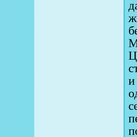
д
ж
б
М
Ц
с
и
о
с
п
п