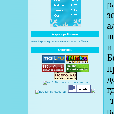
р
з
а
в
Аэропорт Бишкек
и
www.Airport.kg расписание аэропорта Манас
Счетчики
Б
п
д
г
т
р