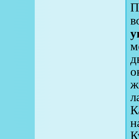
П
в
у
м
д
о
ж
л
К
н
К