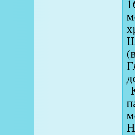
1
м
х
Ш
(
Г
д
К
п
м
Н