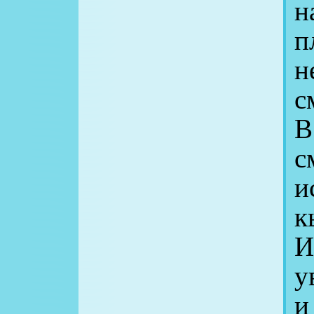
н
п
н
с
В
с
и
к
И
у
и