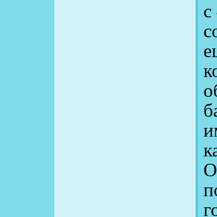
с
с
е
к
о
б
и
к
О
п
г