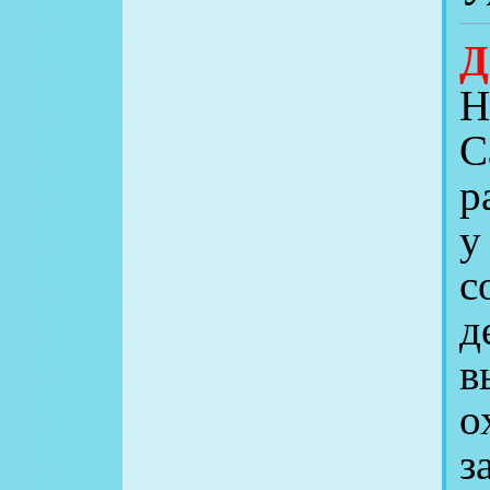
Д
Н
С
р
у
с
д
в
о
з