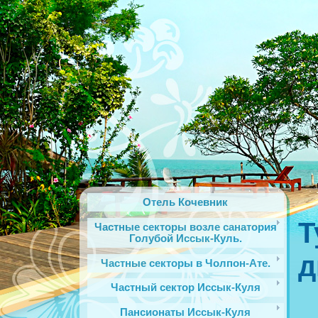
Отель Кочевник
Т
Частные секторы возле санатория
Голубой Иссык-Куль.
д
Частные секторы в Чолпон-Ате.
Частный сектор Иссык-Куля
Пансионаты Иссык-Куля