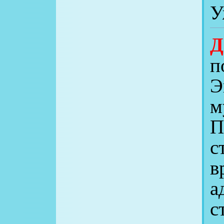
У
Д
п
Э
м
П
с
в
а
с