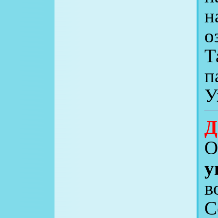
н
о
Т
п
У
Д
О
у
в
С