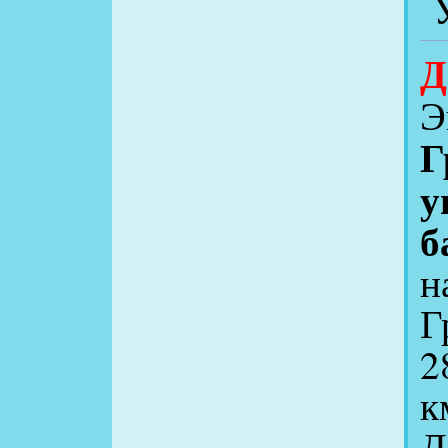
У
Д
Э
Г
у
б
н
Г
2
к
Д