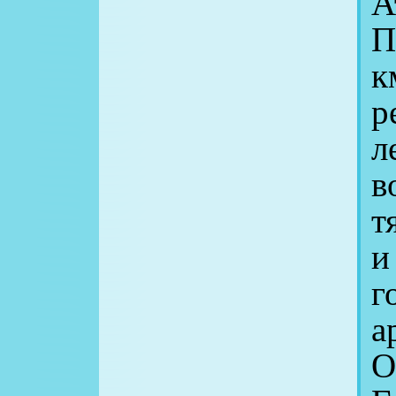
А
П
к
р
л
в
т
и
г
а
О