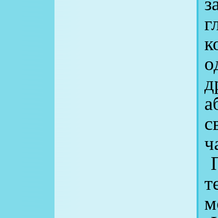
з
г
к
о
д
а
с
ч
П
т
м