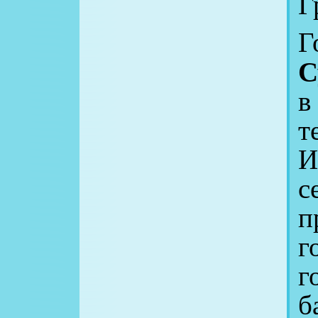
Г
Г
С
в
т
И
с
п
г
г
б