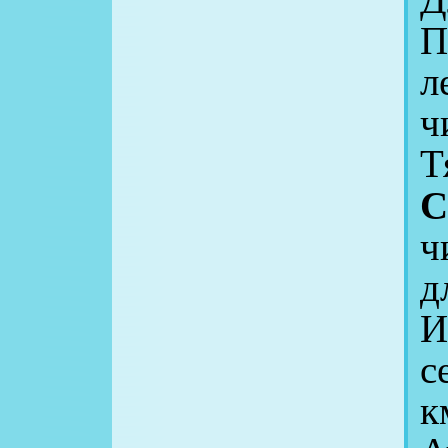
П
л
ч
Т
С
ч
д
И
с
к