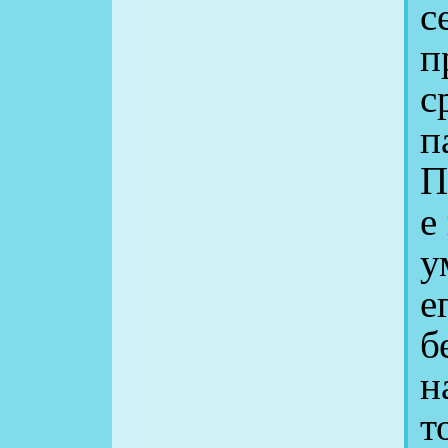
с
п
с
п
П
е
у
е
б
н
т