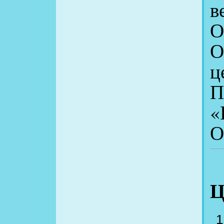
в
О
О
ц
П
«
О
Ц