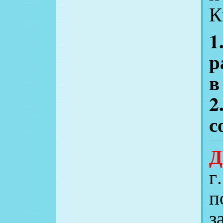
К
1
р
в
2
с
Д
г
п
з