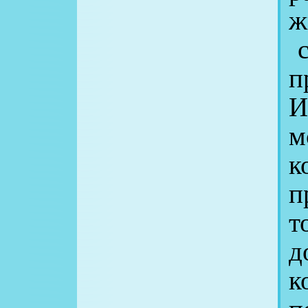
ж
с
п
И
м
к
п
т
д
к
п