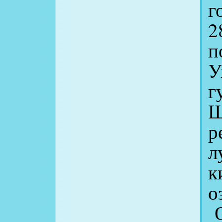
г
2
п
У
г
Ш
р
л
к
о
О